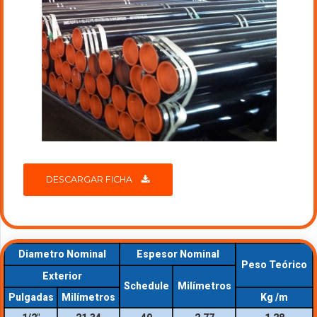
DESCARGAR FICHA
Diametro Nominal
Espesor Nominal
Peso Teórico
Exterior
Schedule
Milímetros
Pulgadas
Milímetros
Kg /m