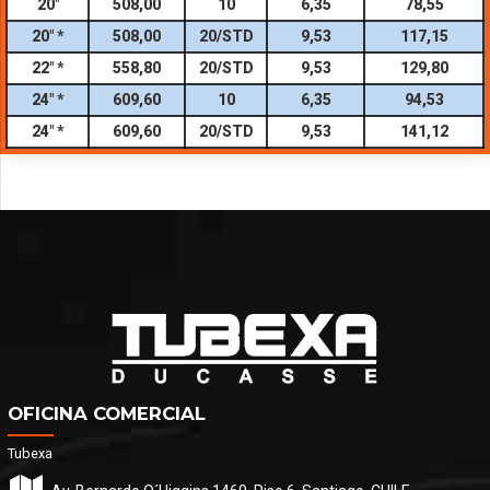
20″
508,00
10
6,35
78,55
20″ *
508,00
20/STD
9,53
117,15
22″ *
558,80
20/STD
9,53
129,80
24″ *
609,60
10
6,35
94,53
24″ *
609,60
20/STD
9,53
141,12
OFICINA COMERCIAL
Tubexa