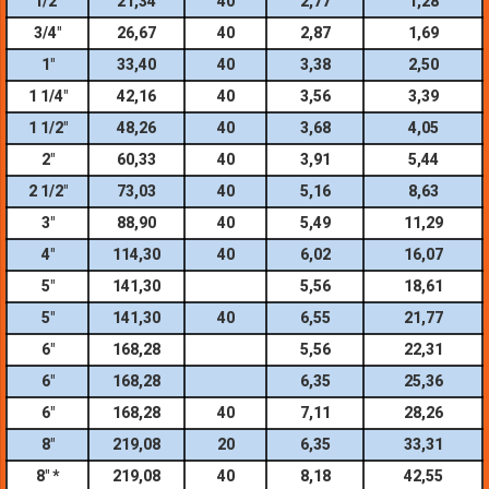
1/2″
21,34
40
2,77
1,28
3/4″
26,67
40
2,87
1,69
1″
33,40
40
3,38
2,50
1 1/4″
42,16
40
3,56
3,39
1 1/2″
48,26
40
3,68
4,05
2″
60,33
40
3,91
5,44
2 1/2″
73,03
40
5,16
8,63
3″
88,90
40
5,49
11,29
4″
114,30
40
6,02
16,07
5″
141,30
5,56
18,61
5″
141,30
40
6,55
21,77
6″
168,28
5,56
22,31
6″
168,28
6,35
25,36
6″
168,28
40
7,11
28,26
8″
219,08
20
6,35
33,31
8″ *
219,08
40
8,18
42,55