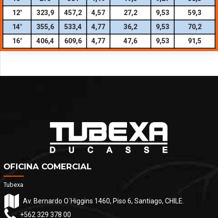
12″
323,9
457,2
4,57
27,2
9,53
59,3
14″
355,6
533,4
4,77
36,2
9,53
70,2
16″
406,4
609,6
4,77
47,6
9,53
91,5
OFICINA COMERCIAL
Tubexa
Av. Bernardo O´Higgins 1460, Piso 6, Santiago, CHILE.
+562 329 378 00