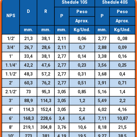
Shedule 10S
Shedule 40S
D
R
Peso
Peso
NPS
P
P
Aprox.
Aprox.
mm.
mm.
mm.
Kg/Und.
mm.
Kg/Und.
1/2″
21,3
38,1
2,11
0,06
2,77
0,,08
3/4″
26,7
28,6
2,11
0,7
2,88
0,09
1″
33,4
38,1
2,77
0,14
3,38
0,16
1.1/4″
42,2
47,6
2,77
0,23
3,56
0,25
1.1/2″
48,3
57,2
2,77
0,31
3,68
0,4
2″
60,3
76,2
2,77
0,51
3,91
0,71
2.1/2″
73
95,3
3,05
0,85
5,16
1,4
3″
88,9
114,3
3,05
1,2
5,49
2,2
4″
114,3
152,4
3,05
2,2
6,02
4,16
6″
168,3
228,6
3,4
5,4
7,11
10,87
8″
219,1
304,8
3,76
10,6
8,18
21,5
10″
273
381
4,19
19,5
9,27
38,5