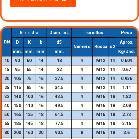
B r i d a
Diám. Int.
Tornillos
Peso
DN
D
K
b
d5
Aprox.
Número
Rosca
d2
mm.
mm.
mm.
mm.
Kg/Und.
10
90
60
14
18
4
M12
14
0.604
15
95
65
14
22
4
M12
14
0.67
20
105
75
16
27.5
4
M12
14
0.936
25
115
85
16
34.5
4
M12
14
1.11
32
140
100
16
43.5
4
M16
18
1.82
40
150
110
16
49.5
4
M16
18
2.08
50
165
125
18
61.5
4
M16
18
2.73
65
185
145
18
77.5
4
M16
18
3.16
80
200
160
20
90.5
8
M16
18
3.6