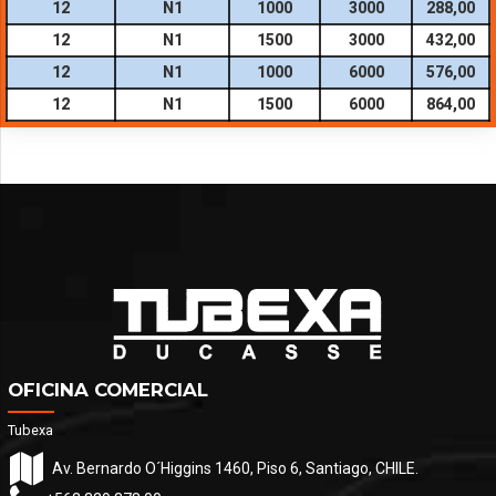
12
N1
1000
3000
288,00
12
N1
1500
3000
432,00
12
N1
1000
6000
576,00
12
N1
1500
6000
864,00
OFICINA COMERCIAL
Tubexa
Av. Bernardo O´Higgins 1460, Piso 6, Santiago, CHILE.