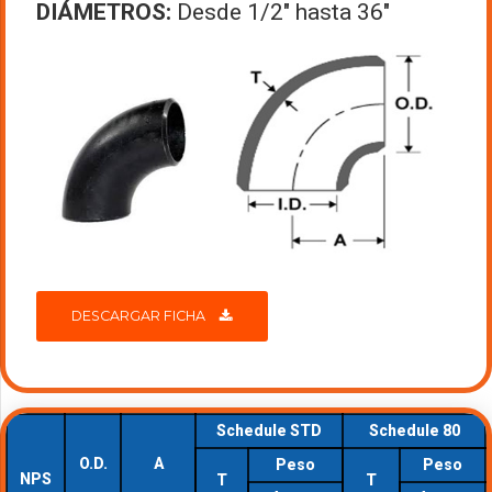
DIÁMETROS:
Desde 1/2″ hasta 36″
DESCARGAR FICHA
Schedule STD
Schedule 80
O.D.
A
Peso
Peso
NPS
T
T