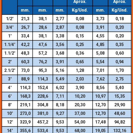
Aprox.
Aprox.
mm.
mm.
mm.
Kg/Und.
mm.
Kg/Und.
1/2″
21,3
38,1
2,77
0,08
3,73
0,18
3/4″
26,7
28,6
2,87
0,08
3,91
0,20
1″
33,4
38,1
3,38
0,15
4,55
0,20
1.1/4″
42,2
47,6
3,56
0,25
4,85
0,35
1.1/2″
48,3
57,2
3,68
0,36
5,08
0,60
2″
60,3
76,2
3,91
0,65
5,54
0,94
2.1/2″
73,0
95,3
5,16
1,28
7,01
1,70
3″
88,9
114,3
5,49
2,03
7,62
2,75
4″
114,3
152,4
6,02
3,90
8,56
5,40
6″
168,3
228,6
7,11
10,20
10,97
15,35
8″
219,1
304,8
8,18
20,30
12,70
29,90
10″
273,0
381,0
9,27
37,00
12,70
48,60
12″
323,9
457,2
9,53
54,00
17,48
94,82
14″
355,6
533,4
9,53
68,00
19,05
132,16