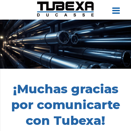
¡Muchas gracias
por comunicarte
con Tubexa!