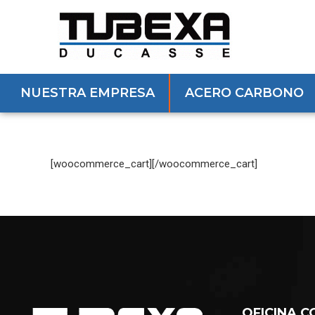
NUESTRA EMPRESA
ACERO CARBONO
[woocommerce_cart][/woocommerce_cart]
OFICINA C