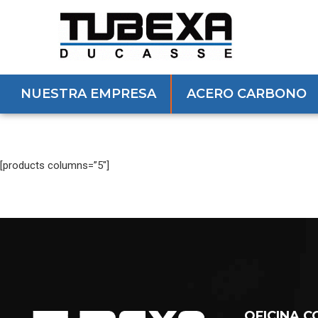
NUESTRA EMPRESA
ACERO CARBONO
[products columns=”5″]
OFICINA C