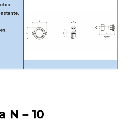
otos.
nstante.
es.
 N – 10