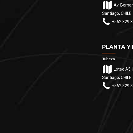
Av. Bernar
Santiago, CHILE.
+562 329 3
PLANTA Y
Tubexa
Loteo A5, 
Santiago, CHILE.
+562 329 3